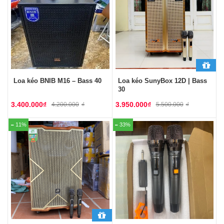
Loa kéo BNIB M16 – Bass 40
Loa kéo SunyBox 12D | Bass
30
3.400.000
₫
3.950.000
₫
4.200.000
₫
5.500.000
₫
11%
33%