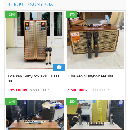
LOA KÉO SUNYBOX
28%
17%
Loa kéo SunyBox 12D | Bass
Loa kéo Sunybox 66Plus
30
3.950.000
₫
2.500.000
₫
5.500.000
₫
3.000.000
₫
14%
18%