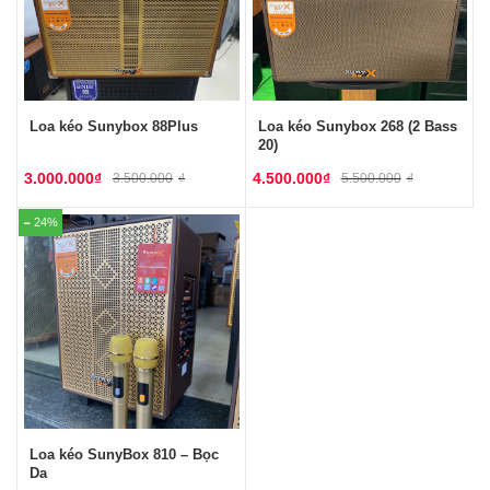
Loa kéo Sunybox 88Plus
Loa kéo Sunybox 268 (2 Bass
20)
3.000.000
₫
4.500.000
₫
3.500.000
₫
5.500.000
₫
24%
Loa kéo SunyBox 810 – Bọc
Da