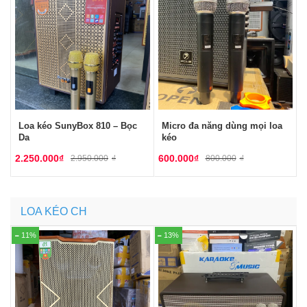
Loa kéo SunyBox 810 – Bọc
Micro đa năng dùng mọi loa
Da
kéo
2.250.000
₫
600.000
₫
2.950.000
₫
800.000
₫
LOA KÉO CH
11%
13%