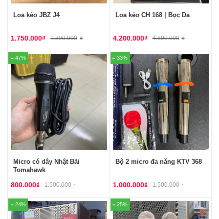
Loa kéo JBZ J4
Loa kéo CH 168 | Bọc Da
1.750.000
₫
4.200.000
₫
1.890.000
₫
4.800.000
₫
47%
33%
Micro có dây Nhật Bãi
Bộ 2 micro đa năng KTV 368
Tomahawk
800.000
₫
1.000.000
₫
1.500.000
₫
1.500.000
₫
24%
25%