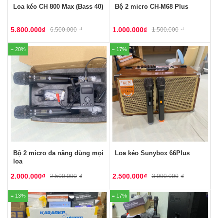
Loa kéo CH 800 Max (Bass 40)
Bộ 2 micro CH-M68 Plus
5.800.000
₫
1.000.000
₫
6.500.000
₫
1.500.000
₫
20%
17%
Bộ 2 micro đa năng dùng mọi
Loa kéo Sunybox 66Plus
loa
2.000.000
₫
2.500.000
₫
2.500.000
₫
3.000.000
₫
13%
17%