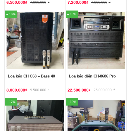
6.500.000
₫
7.200.000
₫
7.800.000
₫
7.800.000
₫
16%
10%
Loa kéo CH C68 – Bass 40
Loa kéo điện CH-8686 Pro
8.000.000
₫
22.500.000
₫
9.500.000
₫
25.000.000
₫
17%
10%