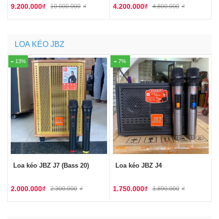
9.200.000
₫
4.200.000
₫
10.000.000
₫
4.800.000
₫
LOA KÉO JBZ
13%
7%
Loa kéo JBZ J7 (Bass 20)
Loa kéo JBZ J4
2.000.000
₫
1.750.000
₫
2.300.000
₫
1.890.000
₫