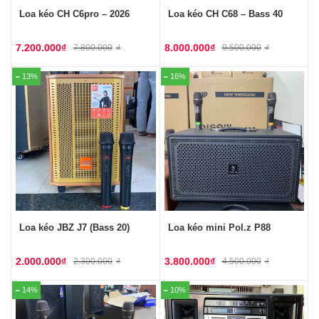
Loa kéo CH C6pro – 2026
Loa kéo CH C68 – Bass 40
7.200.000
₫
8.000.000
₫
7.800.000
₫
9.500.000
₫
13%
16%
Loa kéo JBZ J7 (Bass 20)
Loa kéo mini Pol.z P88
2.000.000
₫
3.800.000
₫
2.300.000
₫
4.500.000
₫
14%
10%