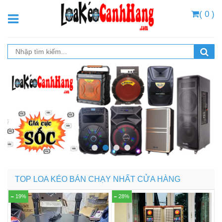
( 0 )
TOP LOA KÉO BÁN CHẠY NHẤT CỬA HÀNG
19%
28%