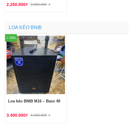
2.250.000
₫
2.950.000
₫
LOA KÉO BNIB
19%
Loa kéo BNIB M16 – Bass 40
3.400.000
₫
4.200.000
₫