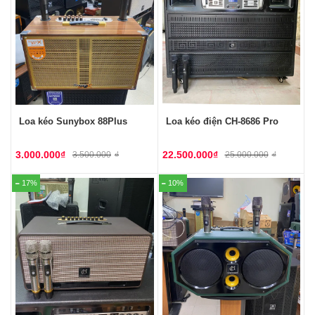
Loa kéo Sunybox 88Plus
Loa kéo điện CH-8686 Pro
3.000.000
₫
22.500.000
₫
3.500.000
₫
25.000.000
₫
17%
10%