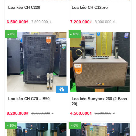
Loa kéo CH C220
Loa kéo CH C12pro
6.500.000
₫
7.200.000
₫
7.800.000
₫
8.000.000
₫
8%
18%
Loa kéo CH C70 – B50
Loa kéo Sunybox 268 (2 Bass
20)
9.200.000
₫
4.500.000
₫
10.000.000
₫
5.500.000
₫
10%
6%