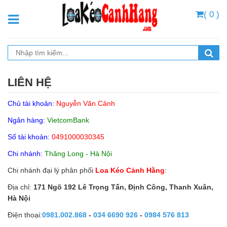
( 0 )
LIÊN HỆ
Chủ tài khoản:
Nguyễn Văn Cảnh
Ngân hàng:
VietcomBank
Số tài khoản:
0491000030345
Chi nhánh:
Thăng Long - Hà Nội
Chi nhánh đại lý phân phối
Loa Kéo Cảnh Hằng
:
Địa chỉ:
171 Ngõ 192 Lê Trọng Tấn, Định Công, Thanh Xuân,
Hà Nội
Điện thoại:
0981.002.868
-
034 6690 926
-
0984 576 813