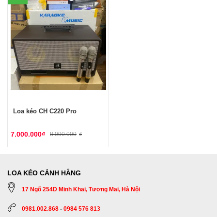
Loa kéo CH C220 Pro
7.000.000
₫
8.000.000
₫
LOA KÉO CẢNH HẰNG
17 Ngõ 254D Minh Khai, Tương Mai, Hà Nội
0981.002.868
-
0984 576 813