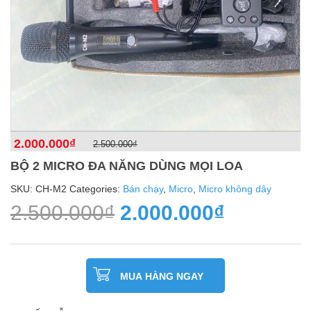
2.000.000
₫
2.500.000
₫
BỘ 2 MICRO ĐA NĂNG DÙNG MỌI LOA
SKU:
CH-M2
Categories:
Bán chạy
,
Micro
,
Micro không dây
2.500.000
₫
2.000.000
₫
MUA HÀNG NGAY