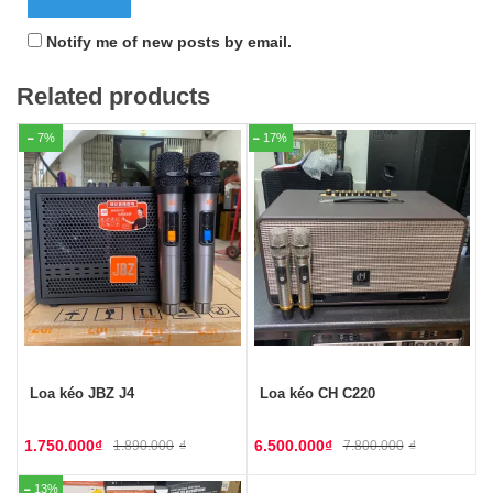
Notify me of new posts by email.
Related products
7%
17%
Loa kéo JBZ J4
Loa kéo CH C220
1.750.000
₫
6.500.000
₫
1.890.000
₫
7.800.000
₫
13%