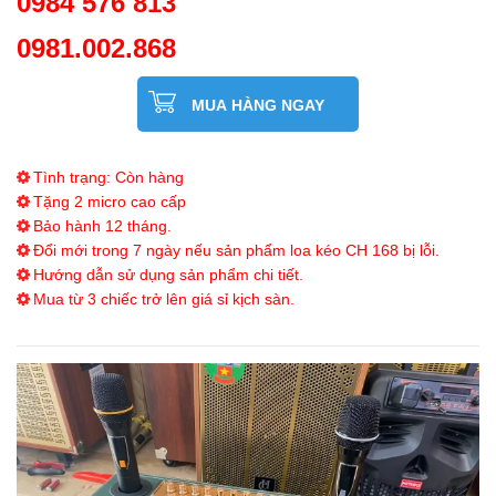
0984 576 813
0981.002.868
MUA HÀNG NGAY
Tình trạng: Còn hàng
Tặng 2 micro cao cấp
Bảo hành 12 tháng.
Đổi mới trong 7 ngày nếu sản phẩm loa kéo CH 168 bị lỗi.
Hướng dẫn sử dụng sản phẩm chi tiết.
Mua từ 3 chiếc trở lên giá sỉ kịch sàn.