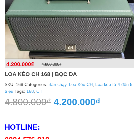
4.200.000
₫
4.800.000
₫
LOA KÉO CH 168 | BỌC DA
SKU:
168
Categories:
Bán chạy
,
Loa Kéo CH
,
Loa kéo từ 4 đến 5
triệu
Tags:
168
,
CH
4.800.000
₫
4.200.000
₫
HOTLINE: