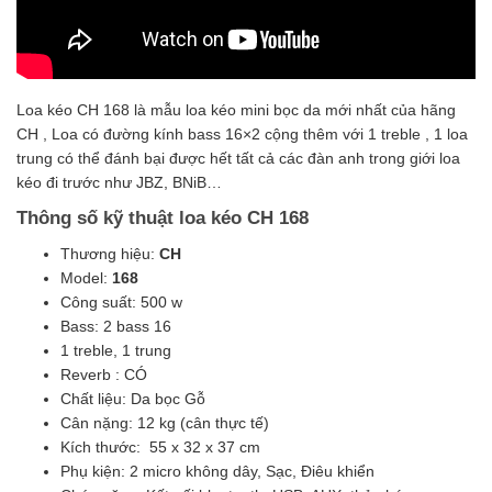
Loa kéo CH 168 là mẫu loa kéo mini bọc da mới nhất của hãng
CH , Loa có đường kính bass 16×2 cộng thêm với 1 treble , 1 loa
trung có thể đánh bại được hết tất cả các đàn anh trong giới loa
kéo đi trước như JBZ, BNiB…
Thông số kỹ thuật loa kéo CH 168
Thương hiệu:
CH
Model:
168
Công suất: 500 w
Bass: 2 bass 16
1 treble, 1 trung
Reverb : CÓ
Chất liệu: Da bọc Gỗ
Cân nặng: 12 kg (cân thực tế)
Kích thước: 55 x 32 x 37 cm
Phụ kiện: 2 micro không dây, Sạc, Điêu khiển