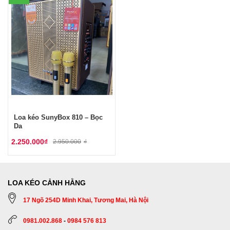
Loa kéo SunyBox 810 – Bọc
Da
2.250.000
₫
2.950.000
₫
LOA KÉO CẢNH HẰNG
17 Ngõ 254D Minh Khai, Tương Mai, Hà Nội
0981.002.868
-
0984 576 813