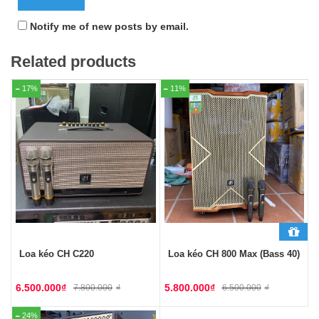
Notify me of new posts by email.
Related products
17%
11%
Loa kéo CH C220
Loa kéo CH 800 Max (Bass 40)
6.500.000
₫
5.800.000
₫
7.800.000
₫
6.500.000
₫
24%