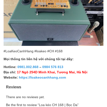
#LoaKeoCanhHang #loakeo #CH #168
Mọi thông tin liên hệ với chúng tôi tại đây:
Hotline:
0981.002.868
–
0984 576 813
Địa chỉ:
17 Ngõ 254D Minh Khai, Tương Mai, Hà Nội
Website:
https://loakeocanhhang.com
Reviews
There are no reviews yet.
Be the first to review “Loa kéo CH 168 | Bọc Da”