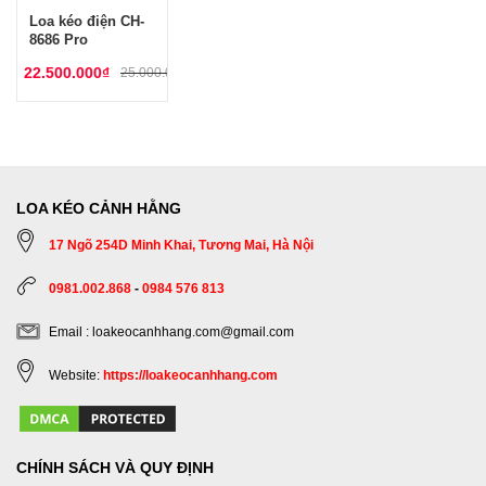
Loa kéo điện CH-
8686 Pro
22.500.000
₫
25.000.000
₫
LOA KÉO CẢNH HẰNG
17 Ngõ 254D Minh Khai, Tương Mai, Hà Nội
0981.002.868
-
0984 576 813
Email : loakeocanhhang.com@gmail.com
Website:
https://loakeocanhhang.com
CHÍNH SÁCH VÀ QUY ĐỊNH