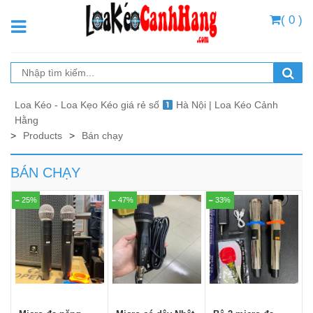
( 0 )
Loa Kéo - Loa Kẹo Kéo giá rẻ số
Hà Nội | Loa Kéo Cảnh
Hằng
>
Products
>
Bán chạy
BÁN CHẠY
25%
47%
33%