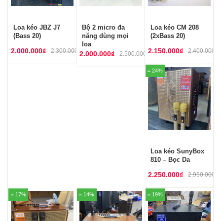
Loa kéo JBZ J7
Bộ 2 micro đa
Loa kéo CM 208
(Bass 20)
năng dùng mọi
(2xBass 20)
loa
2.000.000
₫
2.150.000
₫
2.300.000
₫
2.400.000
₫
2.000.000
₫
2.500.000
₫
24%
Loa kéo SunyBox
810 – Bọc Da
2.250.000
₫
2.950.000
₫
17%
14%
19%