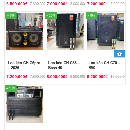
6.500.000
₫
7.000.000
₫
7.200.000
₫
7.800.000
₫
8.000.000
₫
8.000.000
₫
8%
16%
8%
Loa kéo CH C6pro
Loa kéo CH C68 –
Loa kéo CH C70 –
– 2026
Bass 40
B50
7.200.000
₫
8.000.000
₫
9.200.000
₫
7.800.000
₫
9.500.000
₫
10.000.000
10%