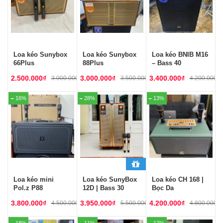
Loa kéo Sunybox
Loa kéo Sunybox
Loa kéo BNIB M16
66Plus
88Plus
– Bass 40
2.500.000
₫
3.000.000
₫
3.400.000
₫
3.000.000
₫
3.500.000
₫
4.200.000
₫
16%
28%
13%
Loa kéo mini
Loa kéo SunyBox
Loa kéo CH 168 |
Pol.z P88
12D | Bass 30
Bọc Da
3.800.000
₫
3.950.000
₫
4.200.000
₫
4.500.000
₫
5.500.000
₫
4.800.000
₫
18%
11%
17%