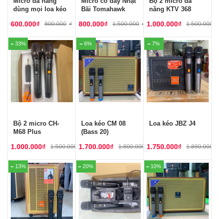
Micro đa năng
Micro có dây Nhật
Bộ 2 micro đa
dùng mọi loa kéo
Bãi Tomahawk
năng KTV 368
600.000
₫
800.000
₫
1.000.000
₫
800.000
₫
1.500.000
₫
1.500.000
₫
33%
6%
7%
Bộ 2 micro CH-
Loa kéo CM 08
Loa kéo JBZ J4
M68 Plus
(Bass 20)
1.000.000
₫
1.700.000
₫
1.750.000
₫
1.500.000
₫
1.800.000
₫
1.890.000
₫
13%
20%
10%