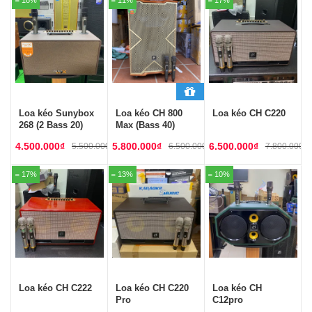
Loa kéo Sunybox
Loa kéo CH 800
Loa kéo CH C220
268 (2 Bass 20)
Max (Bass 40)
4.500.000
₫
5.800.000
₫
6.500.000
₫
5.500.000
₫
6.500.000
₫
7.800.000
₫
17%
13%
10%
Loa kéo CH C222
Loa kéo CH C220
Loa kéo CH
Pro
C12pro