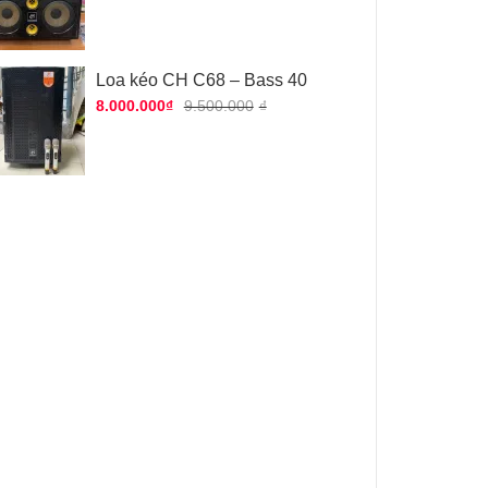
Loa kéo CH C68 – Bass 40
8.000.000
₫
9.500.000
₫