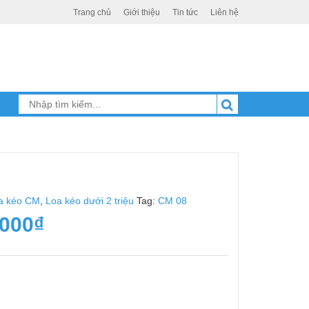
Trang chủ
Giới thiệu
Tin tức
Liên hệ
a kéo CM
,
Loa kéo dưới 2 triệu
Tag:
CM 08
.000
₫