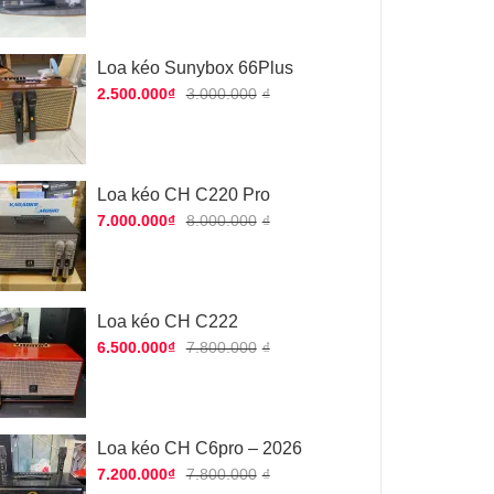
Loa kéo Sunybox 66Plus
2.500.000
₫
3.000.000
₫
Loa kéo CH C220 Pro
7.000.000
₫
8.000.000
₫
Loa kéo CH C222
6.500.000
₫
7.800.000
₫
Loa kéo CH C6pro – 2026
7.200.000
₫
7.800.000
₫