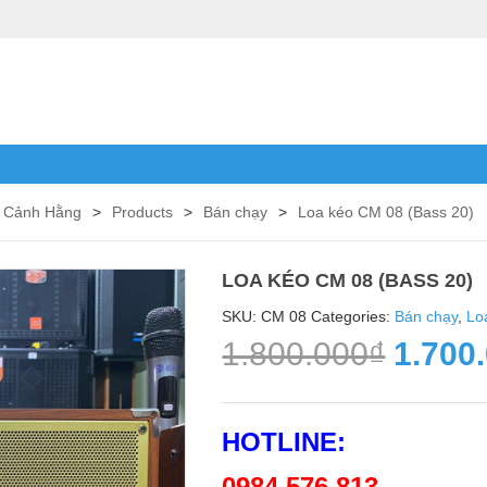
o Cảnh Hằng
>
Products
>
Bán chạy
>
Loa kéo CM 08 (Bass 20)
LOA KÉO CM 08 (BASS 20)
SKU:
CM 08
Categories:
Bán chạy
,
Lo
1.800.000
₫
1.700
HOTLINE:
0984 576 813