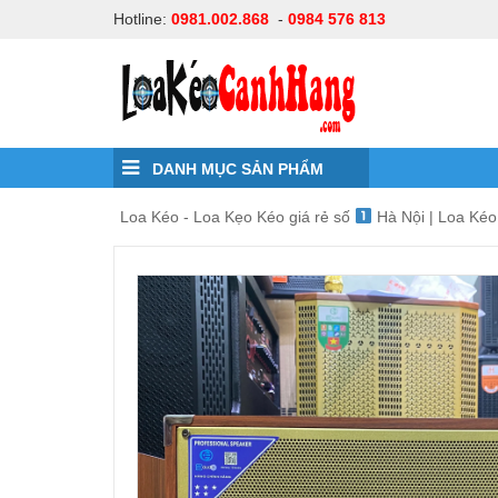
Hotline:
0981.002.868
-
0984 576 813
DANH MỤC SẢN PHẨM
Loa Kéo - Loa Kẹo Kéo giá rẻ số
Hà Nội | Loa Ké