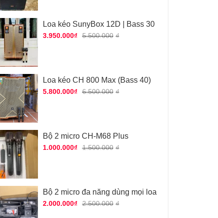
Loa kéo SunyBox 12D | Bass 30
3.950.000
₫
5.500.000
₫
Loa kéo CH 800 Max (Bass 40)
5.800.000
₫
6.500.000
₫
Bộ 2 micro CH-M68 Plus
1.000.000
₫
1.500.000
₫
Bộ 2 micro đa năng dùng mọi loa
2.000.000
₫
2.500.000
₫